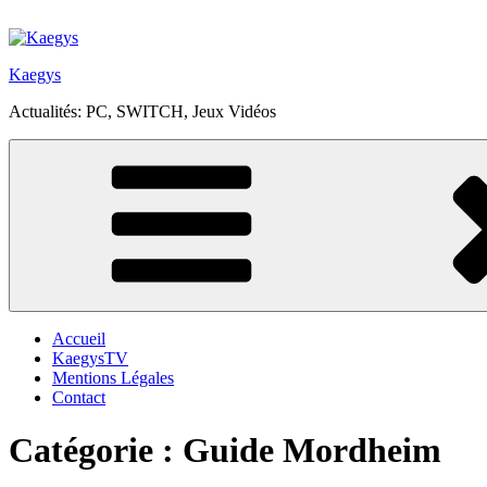
Aller
au
contenu
Kaegys
principal
Actualités: PC, SWITCH, Jeux Vidéos
Accueil
KaegysTV
Mentions Légales
Contact
Catégorie :
Guide Mordheim