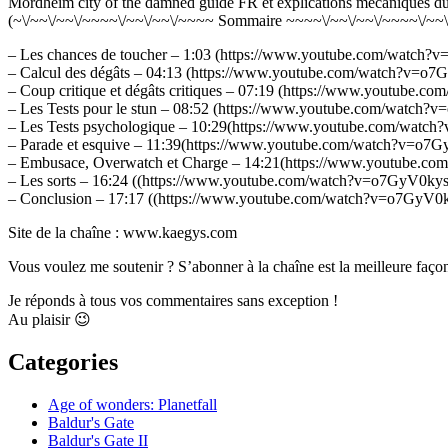
Mordheim city of the damned guide FR et explications mécaniques du
(~\/~~\/~~\/~~~~\/~~\/~~\/~~~~ Sommaire ~~~~\/~~\/~~\/~~~~\/~~\
– Les chances de toucher – 1:03 (https://www.youtube.com/watc
– Calcul des dégâts – 04:13 (https://www.youtube.com/watch?v=
– Coup critique et dégâts critiques – 07:19 (https://www.youtub
– Les Tests pour le stun – 08:52 (https://www.youtube.com/watc
– Les Tests psychologique – 10:29(https://www.youtube.com/wa
– Parade et esquive – 11:39(https://www.youtube.com/watch?v=
– Embusace, Overwatch et Charge – 14:21(https://www.youtube
– Les sorts – 16:24 ((https://www.youtube.com/watch?v=o7GyV0k
– Conclusion – 17:17 ((https://www.youtube.com/watch?v=o7GyV
Site de la chaîne : www.kaegys.com
Vous voulez me soutenir ? S’abonner à la chaîne est la meilleure façon 
Je réponds à tous vos commentaires sans exception !
Au plaisir 😉
Categories
Age of wonders: Planetfall
Baldur's Gate
Baldur's Gate II