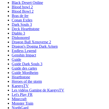
Black Desert Online
Blood bowl 2
Blood Bowl 2
Bras de fer
Conan Exiles
Dark Souls 3
Deck Hearthstone
Diablo 3
Dishonored
Dragon Ball Xenoverse 2
Dragon's Dogma Dark Arisen
Endless Legend
Genshin Impact
Guide
Guide Dark Souls 3
Guide des cartes
Guide Mordheim
Hearthstone
Heroes of the storm
KaegysTV
Les vidéos Gaming de KaegysTV
Let's Play FR
Minecraft
Monster Train
NorthGard