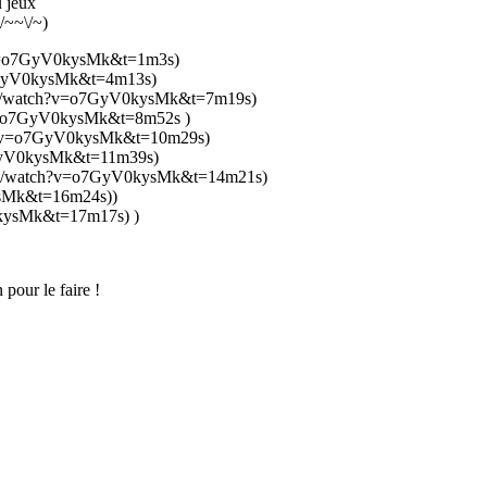
 jeux
/~~\/~)
h?v=o7GyV0kysMk&t=1m3s)
o7GyV0kysMk&t=4m13s)
e.com/watch?v=o7GyV0kysMk&t=7m19s)
h?v=o7GyV0kysMk&t=8m52s )
tch?v=o7GyV0kysMk&t=10m29s)
o7GyV0kysMk&t=11m39s)
.com/watch?v=o7GyV0kysMk&t=14m21s)
ysMk&t=16m24s))
0kysMk&t=17m17s) )
pour le faire !