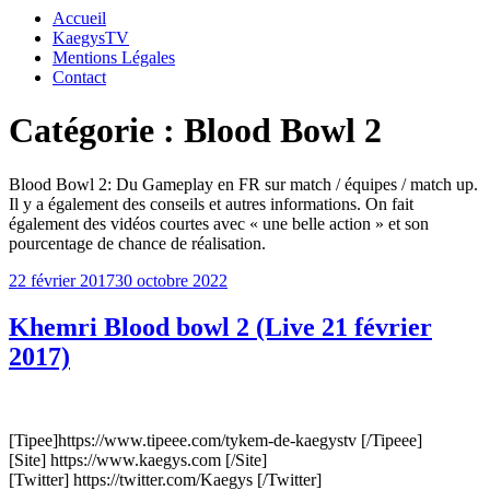
Accueil
KaegysTV
Mentions Légales
Contact
Catégorie :
Blood Bowl 2
Blood Bowl 2: Du Gameplay en FR sur match / équipes / match up.
Il y a également des conseils et autres informations. On fait
également des vidéos courtes avec « une belle action » et son
pourcentage de chance de réalisation.
Publié
22 février 2017
30 octobre 2022
le
Khemri Blood bowl 2 (Live 21 février
2017)
[Tipee]https://www.tipeee.com/tykem-de-kaegystv [/Tipeee]
[Site] https://www.kaegys.com [/Site]
[Twitter] https://twitter.com/Kaegys [/Twitter]