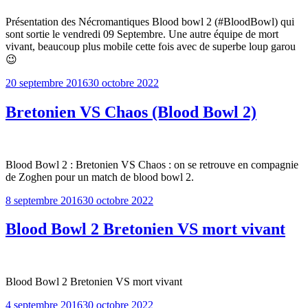
Présentation des Nécromantiques Blood bowl 2 (#BloodBowl) qui
sont sortie le vendredi 09 Septembre. Une autre équipe de mort
vivant, beaucoup plus mobile cette fois avec de superbe loup garou
😉
Publié
20 septembre 2016
30 octobre 2022
le
Bretonien VS Chaos (Blood Bowl 2)
Blood Bowl 2 : Bretonien VS Chaos : on se retrouve en compagnie
de Zoghen pour un match de blood bowl 2.
Publié
8 septembre 2016
30 octobre 2022
le
Blood Bowl 2 Bretonien VS mort vivant
Blood Bowl 2 Bretonien VS mort vivant
Publié
4 septembre 2016
30 octobre 2022