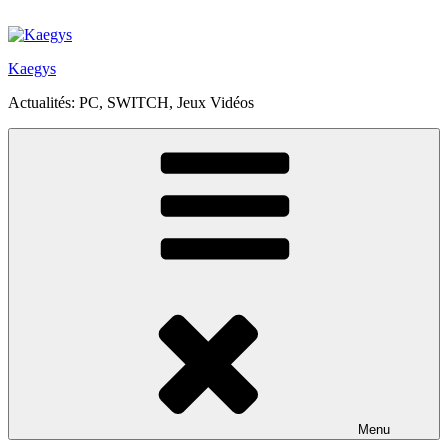
Aller
au
contenu
Kaegys
principal
Actualités: PC, SWITCH, Jeux Vidéos
Menu