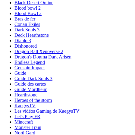
Black Desert Online
Blood bowl 2
Blood Bowl 2
Bras de fer
Conan Exiles
Dark Souls 3
Deck Hearthstone
Diablo 3
Dishonored
Dragon Ball Xenoverse 2
Dragon's Dogma Dark Arisen
Endless Legend
Genshin Impact
Guide
Guide Dark Souls 3
Guide des cartes
Guide Mordheim
Hearthstone
Heroes of the storm
KaegysTV
Les vidéos Gaming de KaegysTV
Let's Play FR
Minecraft
Monster Train
NorthGard