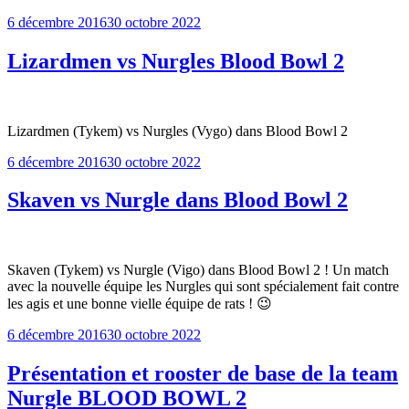
Publié
6 décembre 2016
30 octobre 2022
le
Lizardmen vs Nurgles Blood Bowl 2
Lizardmen (Tykem) vs Nurgles (Vygo) dans Blood Bowl 2
Publié
6 décembre 2016
30 octobre 2022
le
Skaven vs Nurgle dans Blood Bowl 2
Skaven (Tykem) vs Nurgle (Vigo) dans Blood Bowl 2 ! Un match
avec la nouvelle équipe les Nurgles qui sont spécialement fait contre
les agis et une bonne vielle équipe de rats ! 😉
Publié
6 décembre 2016
30 octobre 2022
le
Présentation et rooster de base de la team
Nurgle BLOOD BOWL 2