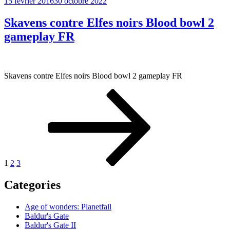
Publié
15 février 2016
30 octobre 2022
le
Skavens contre Elfes noirs Blood bowl 2
gameplay FR
Skavens contre Elfes noirs Blood bowl 2 gameplay FR
Pagination
Page
Page
Page
Page
suivante
des
publications
1
2
3
Categories
Age of wonders: Planetfall
Baldur's Gate
Baldur's Gate II