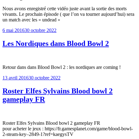
Nous avons enregistré cette vidéo juste avant la sortie des morts
vivants. Le prochain épisode ( que l’on va tourner aujourd’hui) sera
un match avec les « undead »
Publié
6 mai 2016
30 octobre 2022
le
Les Nordiques dans Blood Bowl 2
Retour dans dans Blood Bowl 2 : les nordiques are coming !
Publié
13 avril 2016
30 octobre 2022
le
Roster Elfes Sylvains Blood bowl 2
gameplay FR
Roster Elfes Sylvains Blood bowl 2 gameplay FR
pour acheter le jeux : https://fr.gamesplanet.com/game/blood-bowl-
2-steam-key–2849-1?ref=kaegysTV