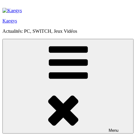
Aller
au
contenu
Kaegys
principal
Actualités: PC, SWITCH, Jeux Vidéos
Menu