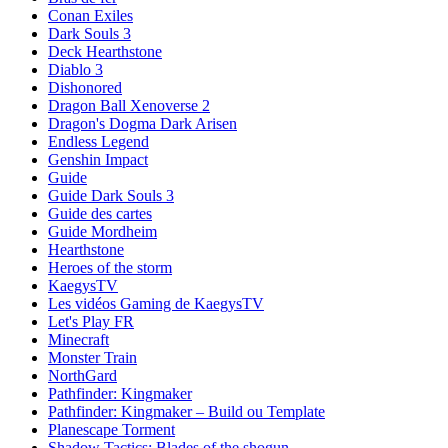
Conan Exiles
Dark Souls 3
Deck Hearthstone
Diablo 3
Dishonored
Dragon Ball Xenoverse 2
Dragon's Dogma Dark Arisen
Endless Legend
Genshin Impact
Guide
Guide Dark Souls 3
Guide des cartes
Guide Mordheim
Hearthstone
Heroes of the storm
KaegysTV
Les vidéos Gaming de KaegysTV
Let's Play FR
Minecraft
Monster Train
NorthGard
Pathfinder: Kingmaker
Pathfinder: Kingmaker – Build ou Template
Planescape Torment
Shadow Tactics: Blades of the shogun