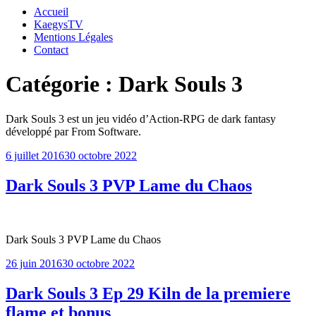
Accueil
KaegysTV
Mentions Légales
Contact
Catégorie :
Dark Souls 3
Dark Souls 3 est un jeu vidéo d’Action-RPG de dark fantasy
développé par From Software.
Publié
6 juillet 2016
30 octobre 2022
le
Dark Souls 3 PVP Lame du Chaos
Dark Souls 3 PVP Lame du Chaos
Publié
26 juin 2016
30 octobre 2022
le
Dark Souls 3 Ep 29 Kiln de la premiere
flame et bonus