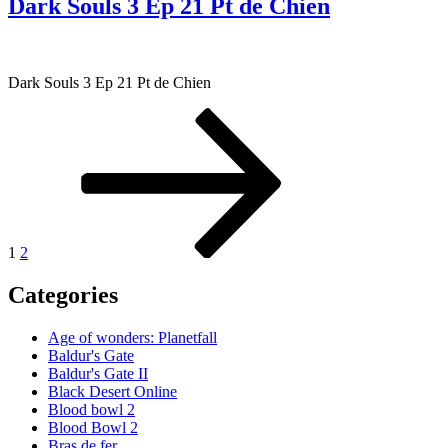
Dark Souls 3 Ep 21 Pt de Chien
Dark Souls 3 Ep 21 Pt de Chien
Pagination
Page
Page
Page
suivante
des
publications
1
2
Categories
Age of wonders: Planetfall
Baldur's Gate
Baldur's Gate II
Black Desert Online
Blood bowl 2
Blood Bowl 2
Bras de fer