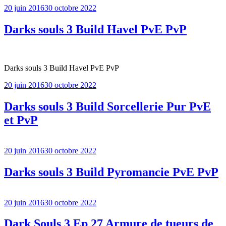
Publié
20 juin 2016
30 octobre 2022
le
Darks souls 3 Build Havel PvE PvP
Darks souls 3 Build Havel PvE PvP
Publié
20 juin 2016
30 octobre 2022
le
Darks souls 3 Build Sorcellerie Pur PvE
et PvP
Publié
20 juin 2016
30 octobre 2022
le
Darks souls 3 Build Pyromancie PvE PvP
Publié
20 juin 2016
30 octobre 2022
le
Dark Souls 3 Ep 27 Armure de tueurs de