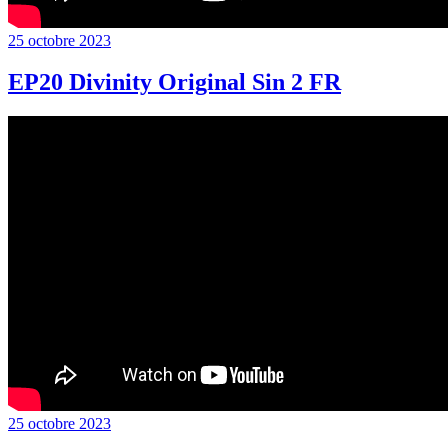
Publié
25 octobre 2023
le
EP20 Divinity Original Sin 2 FR
Publié
25 octobre 2023
le