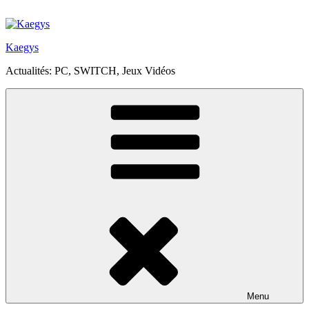
Aller
au
contenu
Kaegys
principal
Actualités: PC, SWITCH, Jeux Vidéos
Menu