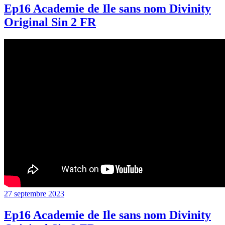
Ep16 Academie de Ile sans nom Divinity
Original Sin 2 FR
Publié
27 septembre 2023
le
Ep16 Academie de Ile sans nom Divinity