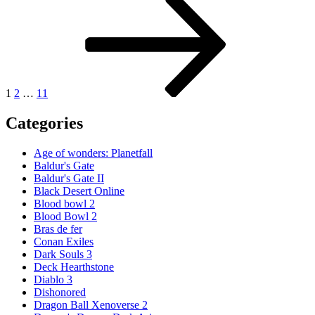
Pagination
suivante
des
publications
1
2
…
11
Categories
Age of wonders: Planetfall
Baldur's Gate
Baldur's Gate II
Black Desert Online
Blood bowl 2
Blood Bowl 2
Bras de fer
Conan Exiles
Dark Souls 3
Deck Hearthstone
Diablo 3
Dishonored
Dragon Ball Xenoverse 2