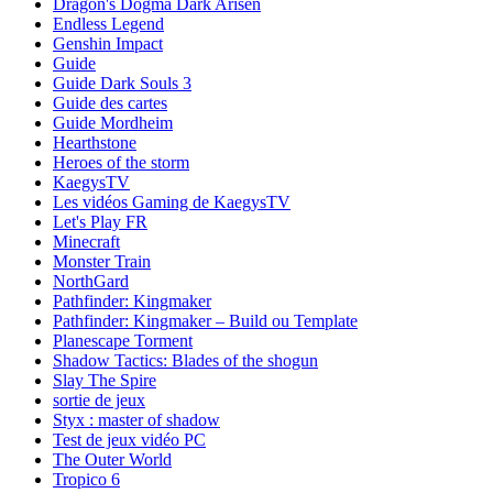
Dragon's Dogma Dark Arisen
Endless Legend
Genshin Impact
Guide
Guide Dark Souls 3
Guide des cartes
Guide Mordheim
Hearthstone
Heroes of the storm
KaegysTV
Les vidéos Gaming de KaegysTV
Let's Play FR
Minecraft
Monster Train
NorthGard
Pathfinder: Kingmaker
Pathfinder: Kingmaker – Build ou Template
Planescape Torment
Shadow Tactics: Blades of the shogun
Slay The Spire
sortie de jeux
Styx : master of shadow
Test de jeux vidéo PC
The Outer World
Tropico 6