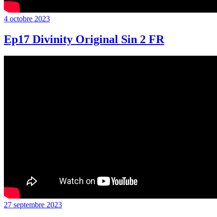
Publié
4 octobre 2023
le
Ep17 Divinity Original Sin 2 FR
Publié
27 septembre 2023
le