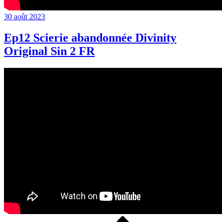
Publié
30 août 2023
le
Ep12 Scierie abandonnée Divinity
Original Sin 2 FR
Page
Page
Page
Page