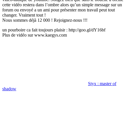
cette vidéo restera dans l’ombre alors qu’un simple message sur un
forum ou envoyé a un ami pour présenter mon travail peut tout
changer. Vraiment tout !
Nous sommes déjà 12 000 ! Rejoignez-nous !!!
un pourboire ca fait toujours plaisir : http://goo.gl/dY16bf
Plus de vidéo sur www.kaegys.com
Catégories
Styx : master of
shadow
Navigation
Article
précédent
de
l’article