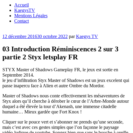
Accueil
KaegysTV
Mentions Légales
Contact
Publié
12 décembre 2016
30 octobre 2022
par
Kaegys TV
le
03 Introduction Réminiscences 2 sur 3
partie 2 Styx letsplay FR
STYX Master of Shadows Gameplay FR, le jeux est sortie en
Septembre 2014.
le jeu d’infiltration Styx Master of Shadows est un jeux excelent qui
passe inapercu face à Alien et autre Ombre du Mordor.
Master of Shadows nous conte effectivement les mésaventures de
Styx alors qu’il cherche à dérober le cœur de l’Arbre-Monde autour
duquel a été élevée la tour d’Akenash, une immense citadelle
humaine… Mieux gardée que Fort Knox !
Cliquer sur le pouce vert et s’abonner ne prends qu’une seconde,
mais c’est avec ces gestes simples que l’on façonne le paysage
vidéo-ludique de youtube. Songez bien que sans le bouche à oreille