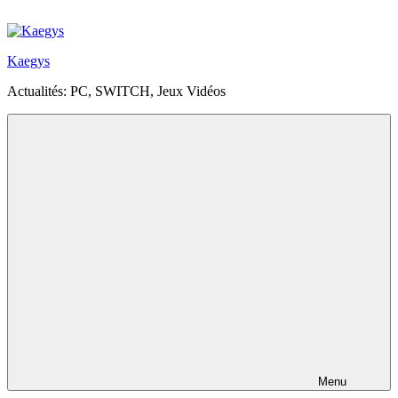
Aller
au
contenu
Kaegys
principal
Actualités: PC, SWITCH, Jeux Vidéos
Menu