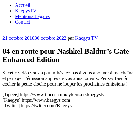
Accueil
KaegysTV
Mentions Légales
Contact
Publié
21 octobre 2018
30 octobre 2022
par
Kaegys TV
le
04 en route pour Nashkel Baldur’s Gate
Enhanced Edition
Si cette vidéo vous a plu, n’hésitez pas à vous abonner à ma chaîne
et partager l’émission auprès de vos amis joueurs. Pensez bien à
cocher la petite cloche pour ne louper les prochaines émissions !
[Tipeee] https://www.tipeee.com/tykem-de-kaegystv
[Kaegys] https://www.kaegys.com
[Twitter] https://twitter.com/Kaegys
Catégories