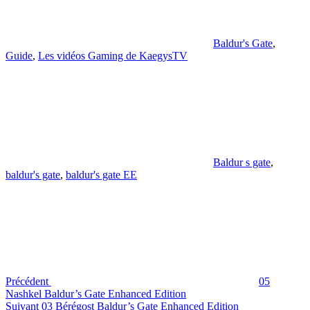
Baldur's Gate
,
Guide
,
Les vidéos Gaming de KaegysTV
Étiquettes
Baldur s gate
,
baldur's gate
,
baldur's gate EE
Navigation
Article
précédent
de
l’article
Précédent
05
Nashkel Baldur’s Gate Enhanced Edition
Article
Suivant
03 Bérégost Baldur’s Gate Enhanced Edition