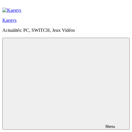
Aller
au
contenu
Kaegys
principal
Actualités: PC, SWITCH, Jeux Vidéos
Menu