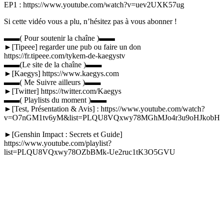
EP1 : https://www.youtube.com/watch?v=uev2UXK57ug
Si cette vidéo vous a plu, n’hésitez pas à vous abonner !
▬▬( Pour soutenir la chaîne )▬▬
►[Tipeee] regarder une pub ou faire un don
https://fr.tipeee.com/tykem-de-kaegystv
▬▬(Le site de la chaîne )▬▬
►[Kaegys] https://www.kaegys.com
▬▬( Me Suivre ailleurs )▬▬
►[Twitter] https://twitter.com/Kaegys
▬▬( Playlists du moment )▬▬
►[Test, Présentation & Avis] : https://www.youtube.com/watch?
v=O7nGM1tv6yM&list=PLQU8VQxwy78MGhMJo4r3u9oHJkob
►[Genshin Impact : Secrets et Guide]
https://www.youtube.com/playlist?
list=PLQU8VQxwy78OZbBMk-Ue2ruc1tK3O5GVU
Catégories