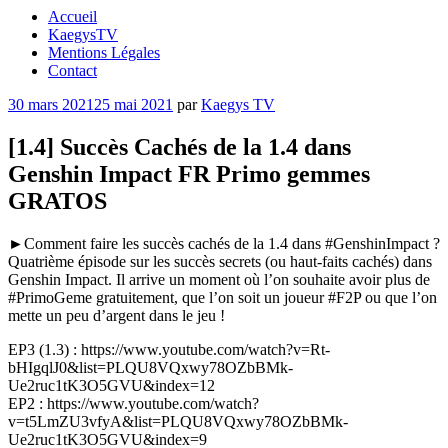
Accueil
KaegysTV
Mentions Légales
Contact
Publié
30 mars 2021
25 mai 2021
par
Kaegys TV
le
[1.4] Succès Cachés de la 1.4 dans
Genshin Impact FR Primo gemmes
GRATOS
►Comment faire les succès cachés de la 1.4 dans #GenshinImpact ?
Quatrième épisode sur les succès secrets (ou haut-faits cachés) dans
Genshin Impact. Il arrive un moment où l’on souhaite avoir plus de
#PrimoGeme gratuitement, que l’on soit un joueur #F2P ou que l’on
mette un peu d’argent dans le jeu !
EP3 (1.3) : https://www.youtube.com/watch?v=Rt-
bHIgqlJ0&list=PLQU8VQxwy78OZbBMk-
Ue2ruc1tK3O5GVU&index=12
EP2 : https://www.youtube.com/watch?
v=t5LmZU3vfyA&list=PLQU8VQxwy78OZbBMk-
Ue2ruc1tK3O5GVU&index=9