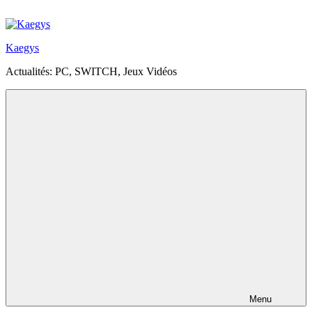
Aller
au
contenu
Kaegys
principal
Actualités: PC, SWITCH, Jeux Vidéos
Menu