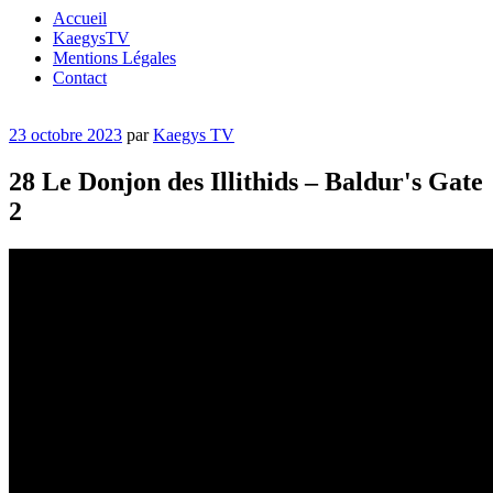
Accueil
KaegysTV
Mentions Légales
Contact
Publié
23 octobre 2023
par
Kaegys TV
le
28 Le Donjon des Illithids – Baldur's Gate
2