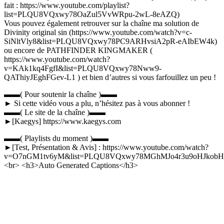
fait : https://www.youtube.com/playlist?
list=PLQU8VQxwy78OaZul5VvWRpu-2wL-8eAZQ)
Vous pouvez également retrouver sur la chaîne ma solution de
Divinity original sin (https://www.youtube.com/watch?v=c-
SiNltVly8&list=PLQU8VQxwy78PC9ARHvsiA2pR-eAIbEW4k)
ou encore de PATHFINDER KINGMAKER (
https://www.youtube.com/watch?
v=KAk1kq4FgfI&list=PLQU8VQxwy78Nww9-
QAThiyJEghFGev-L1 ) et bien d’autres si vous farfouillez un peu !
▬▬( Pour soutenir la chaîne )▬▬
► Si cette vidéo vous a plu, n’hésitez pas à vous abonner !
▬▬( Le site de la chaîne )▬▬
►[Kaegys] https://www.kaegys.com
▬▬( Playlists du moment )▬▬
►[Test, Présentation & Avis] : https://www.youtube.com/watch?
v=O7nGM1tv6yM&list=PLQU8VQxwy78MGhMJo4r3u9oHJkob
<br> <h3>Auto Generated Captions</h3>
Catégories