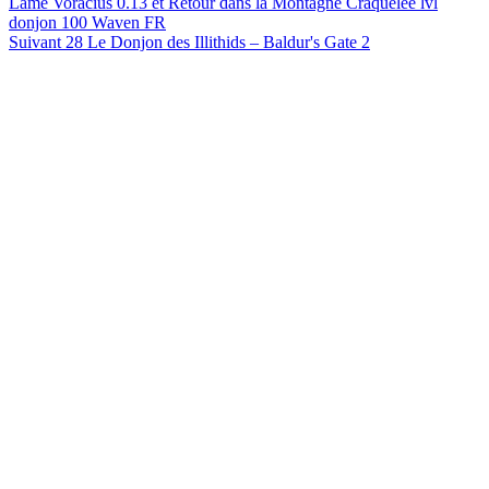
Lame Voracius 0.13 et Retour dans la Montagne Craquelée lvl
donjon 100 Waven FR
Article
Suivant
28 Le Donjon des Illithids – Baldur's Gate 2
suivant