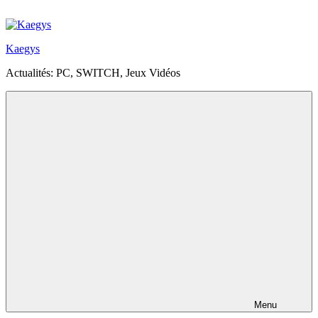
Aller
au
contenu
Kaegys
principal
Actualités: PC, SWITCH, Jeux Vidéos
Menu