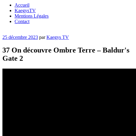
Accueil
KaegysTV
Mentions Légales
Contact
Publié
25 décembre 2023
par
Kaegys TV
le
37 On découvre Ombre Terre – Baldur's
Gate 2