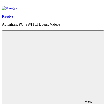
Aller
au
contenu
Kaegys
principal
Actualités: PC, SWITCH, Jeux Vidéos
Menu