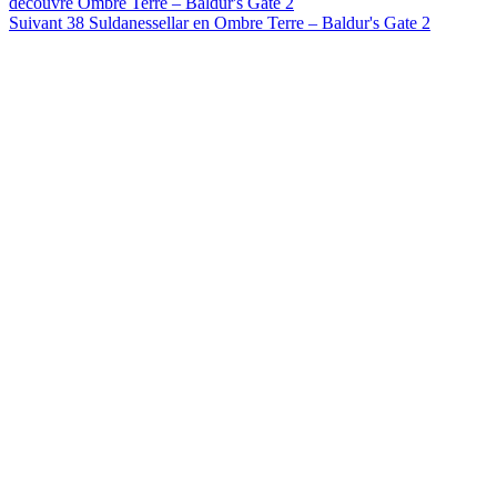
découvre Ombre Terre – Baldur's Gate 2
Article
Suivant
38 Suldanessellar en Ombre Terre – Baldur's Gate 2
suivant