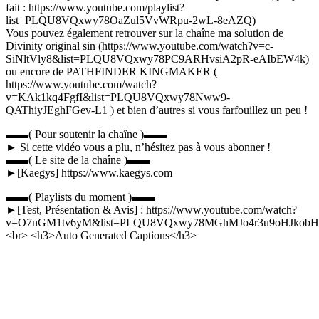
fait : https://www.youtube.com/playlist?
list=PLQU8VQxwy78OaZul5VvWRpu-2wL-8eAZQ)
Vous pouvez également retrouver sur la chaîne ma solution de
Divinity original sin (https://www.youtube.com/watch?v=c-
SiNltVly8&list=PLQU8VQxwy78PC9ARHvsiA2pR-eAIbEW4k)
ou encore de PATHFINDER KINGMAKER (
https://www.youtube.com/watch?
v=KAk1kq4FgfI&list=PLQU8VQxwy78Nww9-
QAThiyJEghFGev-L1 ) et bien d’autres si vous farfouillez un peu !
▬▬( Pour soutenir la chaîne )▬▬
► Si cette vidéo vous a plu, n’hésitez pas à vous abonner !
▬▬( Le site de la chaîne )▬▬
►[Kaegys] https://www.kaegys.com
▬▬( Playlists du moment )▬▬
►[Test, Présentation & Avis] : https://www.youtube.com/watch?
v=O7nGM1tv6yM&list=PLQU8VQxwy78MGhMJo4r3u9oHJkob
<br> <h3>Auto Generated Captions</h3>
Catégories