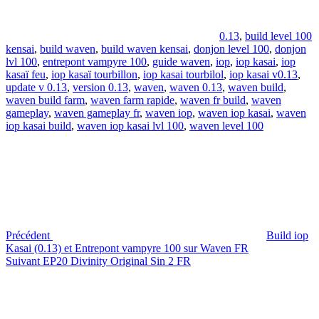
0.13
,
build level 100
kensai
,
build waven
,
build waven kensai
,
donjon level 100
,
donjon
lvl 100
,
entrepont vampyre 100
,
guide waven
,
iop
,
iop kasai
,
iop
kasaï feu
,
iop kasaï tourbillon
,
iop kasai tourbilol
,
iop kasai v0.13
,
update v 0.13
,
version 0.13
,
waven
,
waven 0.13
,
waven build
,
waven build farm
,
waven farm rapide
,
waven fr build
,
waven
gameplay
,
waven gameplay fr
,
waven iop
,
waven iop kasai
,
waven
iop kasai build
,
waven iop kasai lvl 100
,
waven level 100
Navigation
Article
précédent
de
l’article
Précédent
Build iop
Kasai (0.13) et Entrepont vampyre 100 sur Waven FR
Article
Suivant
EP20 Divinity Original Sin 2 FR
suivant