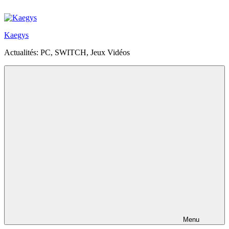
Aller
au
contenu
Kaegys
principal
Actualités: PC, SWITCH, Jeux Vidéos
Menu