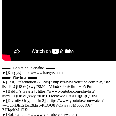
▬▬( Le site de la chaîne )▬▬
►[Kaegys] https://www.kaegys.com
▬▬( Playlists )▬▬
►[Test, Présentation & Avis] : https://www.youtube.com/playlist?
list=PLQU8VQxwy78MGhMJo4r3u9oHJkobH0NPm
►[Baldur’s Gate 2] : https://www.youtube.com/playlist?
list=PLQU8VQxwy78OKCUckmWZUAXCIjgAjQiBM
►[Divinity Original sin 2] : https://www.youtube.com/watch?
v=Odbg3EEsEuE&list=PLQU8VQxwy78M5o6qfOi7-
ZHIqokM16IXj
►[Solasta] :https://www.youtube.com/watch?