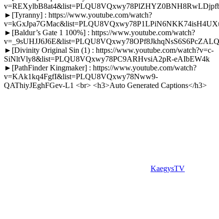
v=REXylbB8at4&list=PLQU8VQxwy78PlZHYZ0BNH8RwLDjpf
►[Tyranny] : https://www.youtube.com/watch?
v=kGxJpa7GMac&list=PLQU8VQxwy78P1LPiN6NKK74isH4UXu
►[Baldur’s Gate 1 100%] : https://www.youtube.com/watch?
v=_9sUHJJ6J6E&list=PLQU8VQxwy78OPf8JkhqNsS6S6PcZAL
►[Divinity Original Sin (1) : https://www.youtube.com/watch?v=c-
SiNltVly8&list=PLQU8VQxwy78PC9ARHvsiA2pR-eAIbEW4k
►[PathFinder Kingmaker] : https://www.youtube.com/watch?
v=KAk1kq4FgfI&list=PLQU8VQxwy78Nww9-
QAThiyJEghFGev-L1 <br> <h3>Auto Generated Captions</h3>
Catégories
KaegysTV
Étiquettes