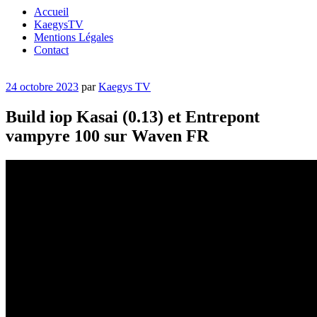
Accueil
KaegysTV
Mentions Légales
Contact
Publié
24 octobre 2023
par
Kaegys TV
le
Build iop Kasai (0.13) et Entrepont
vampyre 100 sur Waven FR